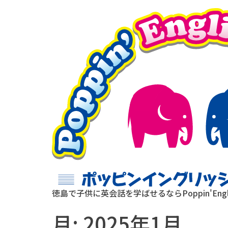
徳島で子供に英会話を学ばせるならPoppin'Englis
月:
2025年1月